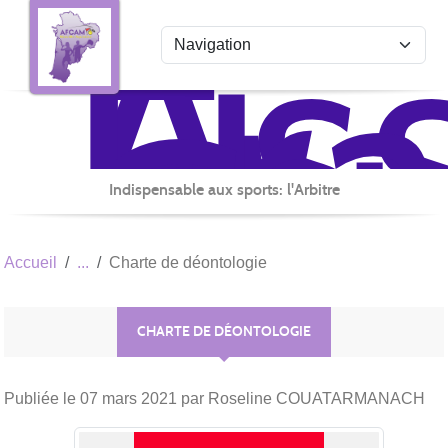
Ass
Fr
Panneau de gestion des cookies
du
Co
Arb
Mul
de
Indispensable aux sports: l'Arbitre
la
No
Accueil
Charte de déontologie
Aq
CHARTE DE DÉONTOLOGIE
Publiée le
07 mars 2021
par Roseline COUATARMANACH