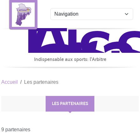
Ass
Fr
Panneau de gestion des cookies
du
Co
Arb
Mul
de
Indispensable aux sports: l'Arbitre
la
No
Accueil
Les partenaires
Aq
LES PARTENAIRES
9 partenaires